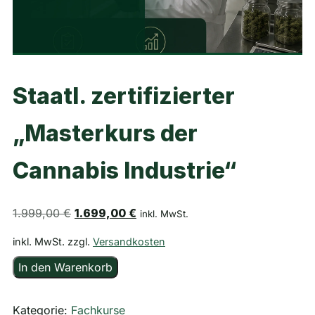
Staatl. zertifizierter
„Masterkurs der
Cannabis Industrie“
Ursprünglicher Preis war: 1.999,00 €
Aktueller Preis ist: 1.699,00 €.
1.999,00
€
1.699,00
€
inkl. MwSt.
inkl. MwSt.
zzgl.
Versandkosten
Staatl. zertifizierter "Masterkurs der Cannabis Industrie"
In den Warenkorb
Kategorie:
Fachkurse